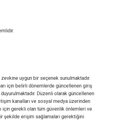
mlidir.
in zevkine uygun bir seçenek sunulmaktadır.
arı için belirli dönemlerde güncellenen giriş
e duyurulmaktadır. Düzenli olarak güncellenen
 İletişim kanalları ve sosyal medya üzerinden
ı için gerekli olan tüm güvenlik önlemleri ve
ir şekilde erişim sağlamaları gerektiğini