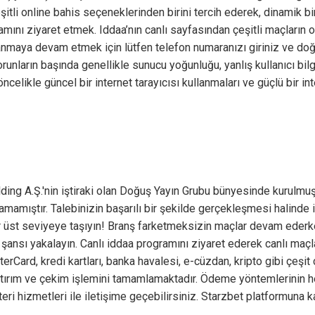
tli online bahis seçeneklerinden birini tercih ederek, dinamik bi
nı ziyaret etmek. Iddaa’nın canlı sayfasından çeşitli maçların or
lanmaya devam etmek için lütfen telefon numaranızı giriniz ve doğ
 sorunların başında genellikle sunucu yoğunluğu, yanlış kullanıcı b
öncelikle güncel bir internet tarayıcısı kullanmaları ve güçlü bir in
ing A.Ş.'nin iştiraki olan Doğuş Yayın Grubu bünyesinde kurulmuş
amıştır. Talebinizin başarılı bir şekilde gerçekleşmesi halinde ilg
 bir üst seviyeye taşıyın! Branş farketmeksizin maçlar devam eder
şansı yakalayın. Canlı iddaa programını ziyaret ederek canlı maçla
terCard, kredi kartları, banka havalesi, e-cüzdan, kripto gibi çeş
ırım ve çekim işlemini tamamlamaktadır. Ödeme yöntemlerinin her
eri hizmetleri ile iletişime geçebilirsiniz. Starzbet platformuna 