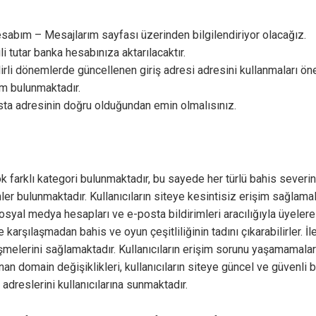
esabım – Mesajlarım sayfası üzerinden bilgilendiriyor olacağız.
li tutar banka hesabınıza aktarılacaktır.
elirli dönemlerde güncellenen giriş adresi adresini kullanmaları öne
em bulunmaktadır.
ta adresinin doğru olduğundan emin olmalısınız.
ok farklı kategori bulunmaktadır, bu sayede her türlü bahis sever
er bulunmaktadır. Kullanıcıların siteye kesintisiz erişim sağlamal
sosyal medya hesapları ve e-posta bildirimleri aracılığıyla üyeler
e karşılaşmadan bahis ve oyun çeşitliliğinin tadını çıkarabilirler.
erişmelerini sağlamaktadır. Kullanıcıların erişim sorunu yaşamamalar
n domain değişiklikleri, kullanıcıların siteye güncel ve güvenli b
adreslerini kullanıcılarına sunmaktadır.