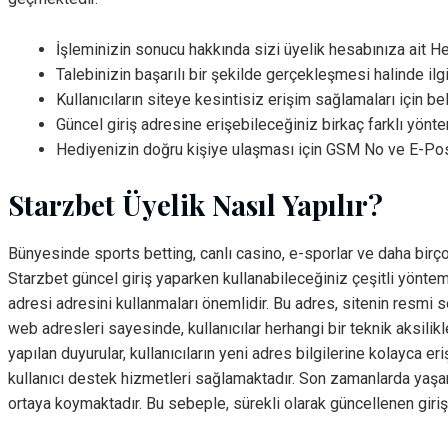
İşleminizin sonucu hakkında sizi üyelik hesabınıza ait H
Talebinizin başarılı bir şekilde gerçekleşmesi halinde ilgi
Kullanıcıların siteye kesintisiz erişim sağlamaları için b
Güncel giriş adresine erişebileceğiniz birkaç farklı yönt
Hediyenizin doğru kişiye ulaşması için GSM No ve E-Pos
Starzbet Üyelik Nasıl Yapılır?
Bünyesinde sports betting, canlı casino, e-sporlar ve daha birç
Starzbet güncel giriş yaparken kullanabileceğiniz çeşitli yönteml
adresi adresini kullanmaları önemlidir. Bu adres, sitenin resmi 
web adresleri sayesinde, kullanıcılar herhangi bir teknik aksilikl
yapılan duyurular, kullanıcıların yeni adres bilgilerine kolayca 
kullanıcı destek hizmetleri sağlamaktadır. Son zamanlarda yaşana
ortaya koymaktadır. Bu sebeple, sürekli olarak güncellenen giriş 