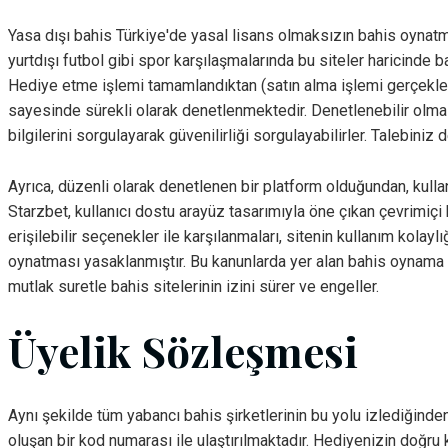
Yasa dışı bahis Türkiye'de yasal lisans olmaksızın bahis oynatma
yurtdışı futbol gibi spor karşılaşmalarında bu siteler haricinde 
Hediye etme işlemi tamamlandıktan (satın alma işlemi gerçekleşt
sayesinde sürekli olarak denetlenmektedir. Denetlenebilir olmas
bilgilerini sorgulayarak güvenilirliği sorgulayabilirler. Talebiniz
Ayrıca, düzenli olarak denetlenen bir platform olduğundan, kulla
Starzbet, kullanıcı dostu arayüz tasarımıyla öne çıkan çevrimiçi b
erişilebilir seçenekler ile karşılanmaları, sitenin kullanım kolayl
oynatması yasaklanmıştır. Bu kanunlarda yer alan bahis oynama
mutlak suretle bahis sitelerinin izini sürer ve engeller.
Üyelik Sözleşmesi
Aynı şekilde tüm yabancı bahis şirketlerinin bu yolu izlediğind
oluşan bir kod numarası ile ulaştırılmaktadır. Hediyenizin doğr