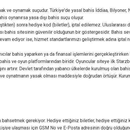
k ve oynamak suçudur. Türkiye'de yasal bahis İddiaa, Bilyoner, Nes
bahis oynanırsa yasa dışı bahis suçu oluşur.
ikten) sonra hediye kod (biletler), iptal edilemez. Uluslararası 
ı bahis sitesinin güvenilir olduğunun bir göstergesidir. Bahis se
 devam ediyor ise, hizmet standartlarımızı geliştirmek adına iptal n
nıcılar bahis yaparken ya da finansal işlemlerini gerçekleştirirken
ahis ve oyun platformlarından biridir. Oyuncular siteye ilk Starzbe
ığını artırır. Devlet tarafından yabancı ülkelerde kurulmuş olan bahi
 ve oynatmanın yasak olması maddesiyle doğrudan örtüşür. Kuruml
en bahsetmek gerekiyor. Hediye ettiğiniz biletler, hediye ettiğin
u kişiye ulaşması için GSM No ve E-Posta adresinin doğru olduğun