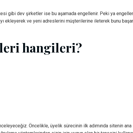
esi gibi dev şirketler ise bu aşamada engellenir. Peki ya engell
 sayı ekleyerek ve yeni adreslerini müşterilerine ileterek bunu ba
leri hangileri?
 inceleyeceğiz. Öncelikle, üyelik sürecinin ilk adımında sitenin a