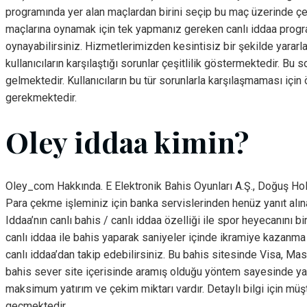
programında yer alan maçlardan birini seçip bu maç üzerinde çeşi
maçlarına oynamak için tek yapmanız gereken canlı iddaa programı
oynayabilirsiniz. Hizmetlerimizden kesintisiz bir şekilde yarar
kullanıcıların karşılaştığı sorunlar çeşitlilik göstermektedir. Bu
gelmektedir. Kullanıcıların bu tür sorunlarla karşılaşmaması için 
gerekmektedir.
Oley iddaa kimin?
Oley_com Hakkında. E Elektronik Bahis Oyunları A.Ş., Doğuş Hold
Para çekme işleminiz için banka servislerinden henüz yanıt alınam
Iddaa’nın canlı bahis / canlı iddaa özelliği ile spor heyecanını
canlı iddaa ile bahis yaparak saniyeler içinde ikramiye kazanma 
canlı iddaa’dan takip edebilirsiniz. Bu bahis sitesinde Visa, Mas
bahis sever site içerisinde aramış olduğu yöntem sayesinde yat
maksimum yatırım ve çekim miktarı vardır. Detaylı bilgi için müşt
geçmektedir.