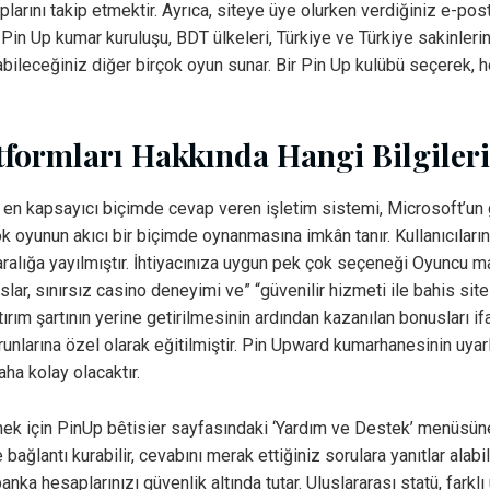
larını takip etmektir. Ayrıca, siteye üye olurken verdiğiniz e-po
. Pin Up kumar kuruluşu, BDT ülkeleri, Türkiye ve Türkiye sakinleri
nabileceğiniz diğer birçok oyun sunar. Bir Pin Up kulübü seçerek,
atformları Hakkında Hangi Bilgiler
rine en kapsayıcı biçimde cevap veren işletim sistemi, Microsoft’un
oyunun akıcı bir biçimde oynanmasına imkân tanır. Kullanıcılarını
 aralığa yayılmıştır. İhtiyacınıza uygun pek çok seçeneği Oyuncu 
ar, sınırsız casino deneyimi ve” “güvenilir hizmeti ile bahis sitel
 şartının yerine getirilmesinin ardından kazanılan bonusları ifad
runlarına özel olarak eğitilmiştir. Pin Upward kumarhanesinin uyarl
ha kolay olacaktır.
çmek için PinUp bêtisier sayfasındaki ‘Yardım ve Destek’ menüsüne
 bağlantı kurabilir, cevabını merak ettiğiniz sorulara yanıtlar ala
a hesaplarınızı güvenlik altında tutar. Uluslararası statü, farkl