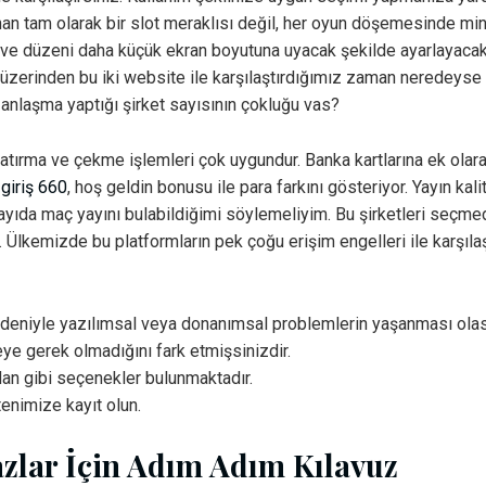
nan tam olarak bir slot meraklısı değil, her oyun döşemesinde mi
cak ve düzeni daha küçük ekran boyutuna uyacak şekilde ayarlayacak
r üzerinden bu iki website ile karşılaştırdığımız zaman neredeyse
 anlaşma yaptığı şirket sayısının çokluğu vas?
a yatırma ve çekme işlemleri çok uygundur. Banka kartlarına ek olar
 giriş 660
, hoş geldin bonusu ile para farkını gösteriyor. Yayın ka
 sayıda maç yayını bulabildiğimi söylemeliyim. Bu şirketleri seçmed
. Ülkemizde bu platformların pek çoğu erişim engelleri ile karşılaş
nedeniyle yazılımsal veya donanımsal problemlerin yaşanması olası
eye gerek olmadığını fark etmişsinizdir.
dan gibi seçenekler bulunmaktadır.
tenimize kayıt olun.
zlar İçin Adım Adım Kılavuz