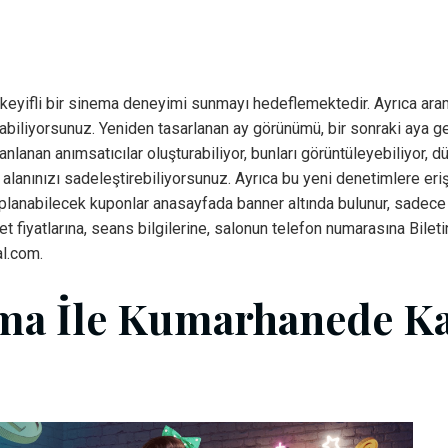
eyifli bir sinema deneyimi sunmayı hedeflemektedir. Ayrıca arama
biliyorsunuz. Yeniden tasarlanan ay görünümü, bir sonraki aya gen
anan anımsatıcılar oluşturabiliyor, bunları görüntüleyebiliyor, 
k alanınızı sadeleştirebiliyorsunuz. Ayrıca bu yeni denetimlere e
planabilecek kuponlar anasayfada banner altında bulunur, sadece
let fiyatlarına, seans bilgilerine, salonun telefon numarasına Bilet
al.com.
ama İle Kumarhanede 