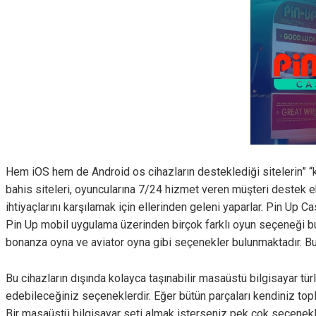
Hem iOS hem de Android os cihazların desteklediği sitelerin” “ku
bahis siteleri, oyuncularına 7/24 hizmet veren müşteri destek ekip
ihtiyaçlarını karşılamak için ellerinden geleni yaparlar. Pin Up C
Pin Up mobil uygulama üzerinden birçok farklı oyun seçeneği bul
bonanza oyna ve aviator oyna gibi seçenekler bulunmaktadır. Bu 
Bu cihazların dışında kolayca taşınabilir masaüstü bilgisayar tü
edebileceğiniz seçeneklerdir. Eğer bütün parçaları kendiniz topla
Bir masaüstü bilgisayar seti almak isterseniz pek çok seçenekle