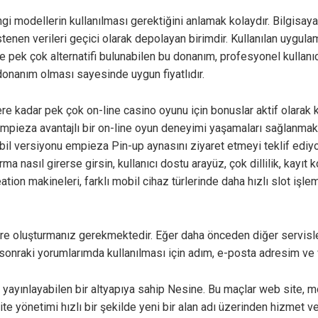
gi modellerin kullanılması gerektiğini anlamak kolaydır. Bilgisayar
stenen verileri geçici olarak depolayan birimdir. Kullanılan uygul
ve pek çok alternatifi bulunabilen bu donanım, profesyonel kullanıc
 donanım olması sayesinde uygun fiyatlıdır.
kere kadar pek çok on-line casino oyunu için bonuslar aktif olarak 
z empieza avantajlı bir on-line oyun deneyimi yaşamaları sağlanmak
bil versiyonu empieza Pin-up aynasını ziyaret etmeyi teklif ediy
orma nasıl girerse girsin, kullanıcı dostu arayüz, çok dillilik, kayı
on makineleri, farklı mobil cihaz türlerinde daha hızlı slot işlemi 
fre oluşturmanız gerekmektedir. Eğer daha önceden diğer servisler
ha sonraki yorumlarımda kullanılması için adım, e-posta adresim ve
nlı yayınlayabilen bir altyapıya sahip Nesine. Bu maçlar web sit
site yönetimi hızlı bir şekilde yeni bir alan adı üzerinden hizmet