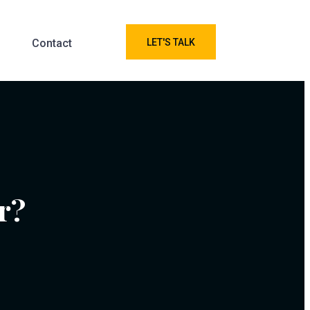
Contact
LET'S TALK
r?