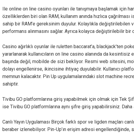
Ile online on line casino oyunları ile tanışmaya başlamak için han
özelliklerden biri olan RAM, kullanım anında hızlıca çağrılması i
sahip bir RAM’e gereksinim duyulur. Kolaylıkla değiştirilebilen 
performans alınmasını sağlar. Ayrıca kolayca değiştirilebilir bir
Casino ağırlıklı oyunlar ile ruletten baccarat’a, blackjack’ten po
yararlanarak kullanıcıların on line casino alanında da kesintisi
başında değil, mobilde de sizi bekliyor. Resmi web sitesini, mo
dolayı engellenirse, ikincisine ihtiyaç duyulabilir. Kullanıcı platf
memnun kalacaktır. Pin Up uygulamalarındaki slot machine recreati
sahiptir.
Tivibu GO platformlarına giriş yapabilmek için olmak için Tek Şi
ise Tivibu GO platformlarına aynı şifre giriş yapabilirsiniz. Da
Canlı Yayın Uygulaması Birçok farklı spor ve ligden maçları ca
beraber izlenebiliyor. Pin-Up’ın erişim adresi engellendiğinde, 