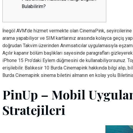
Bulabilirim?
İnegöl AVM’de hizmet vermekte olan CinemaPink, seyircilerine k
arama yapabiliyor ve SIM kartlarınız arasında kolayca geçiş yapa
doğrudan Takvim üzerinden Anımsatıcılar uygulamasıyla eşzamanl
Açılır kapanır bölüm başlıkları sayesinde paragrafları gizleyere
iPhone 15 Pro’daki Eylem düğmesini de kullanabiliyorsunuz. To
erişilebilir. Balıkesir 10 Burda Cinemapink hakkında bilgi alıp, bi
Burda Cinemapink sinema biletini almanın en kolay yolu Biletini
PinUp – Mobil Uygul
Stratejileri