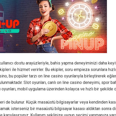
llanıcı dostu arayüzleriyle, bahis yapma deneyiminizi daha keyifli
leri ile hizmet verirler. Bu ekipler, soru empieza sorunlara hızlı 
asino, bu popüler tarzı on line casino oyunlarıyla birleştirerek eğl
unmaktadır. Slot oyunları, canlı on line casino deneyimi, spor ba
oyunları, mobil uygulama üzerinden kolayca ve hızlı bir şekilde o
rleri de bulunur. Küçük masaüstü bilgisayarlar veya kendinden kas
mak isterseniz bir masaüstü bilgisayar kasası aldıktan sonra diğer
 karşılaşırsınız. Kullanım şeklinize uygun seçimi yapmanıza yard