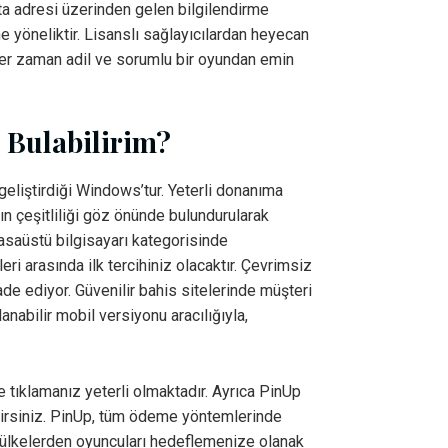
sta adresi üzerinden gelen bilgilendirme
ne yöneliktir. Lisanslı sağlayıcılardan heyecan
 her zaman adil ve sorumlu bir oyundan emin
i Bulabilirim?
 geliştirdiği Windows’tur. Yeterli donanıma
n çeşitliliği göz önünde bulundurularak
masaüstü bilgisayarı kategorisinde
eri arasında ilk tercihiniz olacaktır. Çevrimsiz
e ediyor. Güvenilir bahis sitelerinde müşteri
anabilir mobil versiyonu aracılığıyla,
 tıklamanız yeterli olmaktadır. Ayrıca PinUp
bilirsiniz. PinUp, tüm ödeme yöntemlerinde
ı ülkelerden oyuncuları hedeflemenize olanak