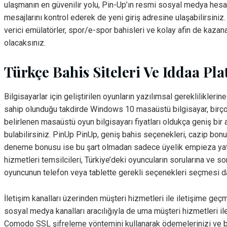
ulaşmanın en güvenilir yolu, Pin-Up’ın resmi sosyal medya hesap
mesajlarını kontrol ederek de yeni giriş adresine ulaşabilirsiniz
verici emülatörler, spor/e-spor bahisleri ve kolay afin de kaza
olacaksınız.
Türkçe Bahis Siteleri Ve Iddaa Pl
Bilgisayarlar için geliştirilen oyunların yazılımsal gereklilikle
sahip olunduğu takdirde Windows 10 masaüstü bilgisayar, birçok 
belirlenen masaüstü oyun bilgisayarı fiyatları oldukça geniş bir
bulabilirsiniz. PinUp PinUp, geniş bahis seçenekleri, cazip bonusl
deneme bonusu ise bu şart olmadan sadece üyelik empieza yatırım
hizmetleri temsilcileri, Türkiye’deki oyuncuların sorularına ve so
oyuncunun telefon veya tablette gerekli seçenekleri seçmesi da
İletişim kanalları üzerinden müşteri hizmetleri ile iletişime ge
sosyal medya kanalları aracılığıyla de uma müşteri hizmetleri ile
Comodo SSL şifreleme yöntemini kullanarak ödemelerinizi ve bank