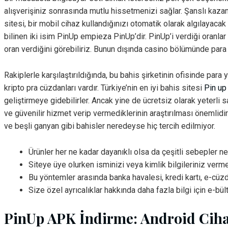
alışverişiniz sonrasında mutlu hissetmenizi sağlar. Şanslı kaza
sitesi, bir mobil cihaz kullandığınızı otomatik olarak algılaya
bilinen iki isim PinUp empieza PinUp’dir. PinUp’i verdiği oranla
oran verdiğini görebiliriz. Bunun dışında casino bölümünde para
Rakiplerle karşılaştırıldığında, bu bahis şirketinin ofisinde par
kripto pra cüzdanları vardır. Türkiye’nin en iyi bahis sitesi
Pin up
geliştirmeye gidebilirler. Ancak yine de ücretsiz olarak yeterli
ve güvenilir hizmet verip vermediklerinin araştırılması önemlidir
ve beşli ganyan gibi bahisler neredeyse hiç tercih edilmiyor.
Ürünler her ne kadar dayanıklı olsa da çeşitli sebepler 
Siteye üye olurken isminizi veya kimlik bilgileriniz verm
Bu yöntemler arasında banka havalesi, kredi kartı, e-cüz
Size özel ayrıcalıklar hakkında daha fazla bilgi için e-bül
PinUp APK İndirme: Android Ciha