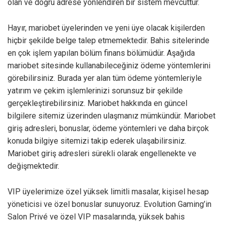
olan ve doğru adrese yönlendiren bir sistem mevcuttur.
Hayır, mariobet üyelerinden ve yeni üye olacak kişilerden
hiçbir şekilde belge talep etmemektedir. Bahis sitelerinde
en çok işlem yapılan bölüm finans bölümüdür. Aşağıda
mariobet sitesinde kullanabileceğiniz ödeme yöntemlerini
görebilirsiniz. Burada yer alan tüm ödeme yöntemleriyle
yatırım ve çekim işlemlerinizi sorunsuz bir şekilde
gerçekleştirebilirsiniz. Mariobet hakkında en güncel
bilgilere sitemiz üzerinden ulaşmanız mümkündür. Mariobet
giriş adresleri, bonuslar, ödeme yöntemleri ve daha birçok
konuda bilgiye sitemizi takip ederek ulaşabilirsiniz.
Mariobet giriş adresleri sürekli olarak engellenekte ve
değişmektedir.
VIP üyelerimize özel yüksek limitli masalar, kişisel hesap
yöneticisi ve özel bonuslar sunuyoruz. Evolution Gaming’in
Salon Privé ve özel VIP masalarında, yüksek bahis