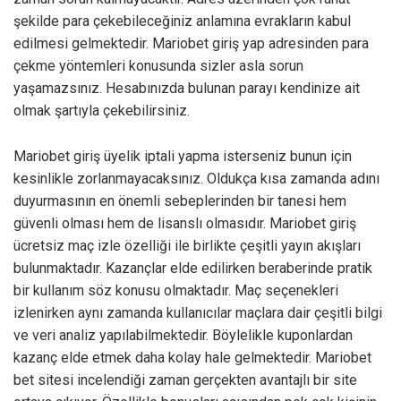
şekilde para çekebileceğiniz anlamına evrakların kabul
edilmesi gelmektedir. Mariobet giriş yap adresinden para
çekme yöntemleri konusunda sizler asla sorun
yaşamazsınız. Hesabınızda bulunan parayı kendinize ait
olmak şartıyla çekebilirsiniz.
Mariobet giriş üyelik iptali yapma isterseniz bunun için
kesinlikle zorlanmayacaksınız. Oldukça kısa zamanda adını
duyurmasının en önemli sebeplerinden bir tanesi hem
güvenli olması hem de lisanslı olmasıdır. Mariobet giriş
ücretsiz maç izle özelliği ile birlikte çeşitli yayın akışları
bulunmaktadır. Kazançlar elde edilirken beraberinde pratik
bir kullanım söz konusu olmaktadır. Maç seçenekleri
izlenirken aynı zamanda kullanıcılar maçlara dair çeşitli bilgi
ve veri analiz yapılabilmektedir. Böylelikle kuponlardan
kazanç elde etmek daha kolay hale gelmektedir. Mariobet
bet sitesi incelendiği zaman gerçekten avantajlı bir site