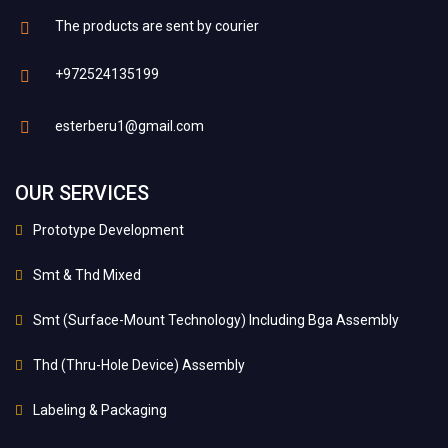
The products are sent by courier
+972524135199
esterberu1@gmail.com
OUR SERVICES
Prototype Development
Smt & Thd Mixed
Smt (Surface-Mount Technology) Including Bga Assembly
Thd (Thru-Hole Device) Assembly
Labeling & Packaging