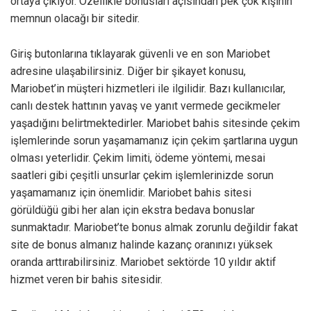
ortaya çıkıyor. Özellikle bonusları açısından pek çok kişinin
memnun olacağı bir sitedir.
Giriş butonlarına tıklayarak güvenli ve en son Mariobet
adresine ulaşabilirsiniz. Diğer bir şikayet konusu,
Mariobet’in müşteri hizmetleri ile ilgilidir. Bazı kullanıcılar,
canlı destek hattının yavaş ve yanıt vermede gecikmeler
yaşadığını belirtmektedirler. Mariobet bahis sitesinde çekim
işlemlerinde sorun yaşamamanız için çekim şartlarına uygun
olması yeterlidir. Çekim limiti, ödeme yöntemi, mesai
saatleri gibi çeşitli unsurlar çekim işlemlerinizde sorun
yaşamamanız için önemlidir. Mariobet bahis sitesi
görüldüğü gibi her alan için ekstra bedava bonuslar
sunmaktadır. Mariobet’te bonus almak zorunlu değildir fakat
site de bonus almanız halinde kazanç oranınızı yüksek
oranda arttırabilirsiniz. Mariobet sektörde 10 yıldır aktif
hizmet veren bir bahis sitesidir.