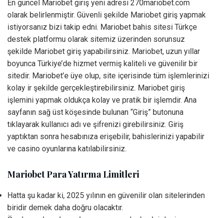
En güncel Mariobet giriş yeni adresi 270mariobet.com
olarak belirlenmiştir. Güvenli şekilde Mariobet giriş yapmak
istiyorsanız bizi takip edni. Mariobet bahis sitesi Türkçe
destek platformu olarak sitemiz üzerinden sorunsuz
şekilde Mariobet giriş yapabilirsiniz. Mariobet, uzun yıllar
boyunca Türkiye’de hizmet vermiş kaliteli ve güvenilir bir
sitedir. Mariobet’e üye olup, site içerisinde tüm işlemlerinizi
kolay ir şekilde gerçekleştirebilirsiniz. Mariobet giriş
işlemini yapmak oldukça kolay ve pratik bir işlemdir. Ana
sayfanın sağ üst köşesinde bulunan “Giriş” butonuna
tıklayarak kullanıcı adı ve şifrenizi girebilirsiniz. Giriş
yaptıktan sonra hesabınıza erişebilir, bahislerinizi yapabilir
ve casino oyunlarına katılabilirsiniz.
Mariobet Para Yatırma Limitleri
Hatta şu kadar ki, 2025 yılının en güvenilir olan sitelerinden
biridir demek daha doğru olacaktır.