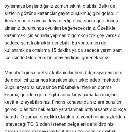
oynamaya başlandığınız zaman sıkıntı olabilir. Belki de
sizlerin gözüne kazançlar gayet düşükmüş gibi gelebilir.
Ancak yine de oyuna devam edip daha sonra geri dönüş
almanız durumunda oyunları beğeneceksiniz. Özellikle
kazanmak için aslında yapmanız gereken tek şey varsa o
sadece şanslı olmaktır denebilir. Bu yöntemleri de
kullanarak da ortalama 15 dakika ya da sadece yarım saat
içerisinde taleplerinizin onaylandığını göreceksiniz.
Mariobet giriş ücretsiz kullanıcılar hem bilgisayardan hem
de mobil cihazlarında karşılaşmaları takip edebilmektedir.
Güçlü altyapısı sayesinde müsabaka izlerken donma,
kopma, geriden gelme gibi sorunlar yaşamadan maçları
keyifle izleyebilirsiniz. Finans konusunda sizlere sunulan
gerekli olan tüm haklardan yararlanmak istiyorsanız oldukça
basittir. O zaman öncelikli olarak site yönetiminin sizlerden
isteyeceği T.C. Sizden istenen belgeleri de bildirdiniz
zaman sorun kalmayacaktır. Adres üzerinden çok rahat