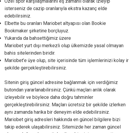
Özel spor karşılaşmalarını eş zamanlı olarak izleyip
isterseniz de cazip oranlarıyla ekstra kazanç elde
edebilirsiniz.
Elbette bu oranları Mariobet altyapısı olan Bookie
Bookmaker şirketine borçluyuz.
Yukarıda da bahsettiğimiz üzere
Mariobet yurt dışı merkezli olup ülkemizde yasal olmayan
bahis sitelerinden biridir.
Mariobet’e üye olup, site içerisinde tüm işlemlerinizi kolay ir
şekilde gerçekleştirebilirsiniz.
Sitenin giriş güncel adresine bağlanmak için verdiğimiz
butondan yararlanabilirsiniz. Çünkü maçları anlık olarak
izleyebilir ve böylece daha doğru tahminler
gerçekleştirebilirsiniz. Maçları ücretsiz bir şekilde izlerken
aynı zamanda harika bir deneyim elde edebilirsiniz.
Mariobet giriş adresleri hakkında en güncel bilgilere bizi
takip ederek ulaşabilirsiniz. Sitemizde her zaman güncel