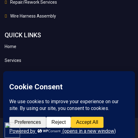
Repair/Rework Services
Wire Harness Assembly
QUICK LINKS
Home
Services
About
Contact
|
|
© 2022 Solder Tech All Rights Reserved