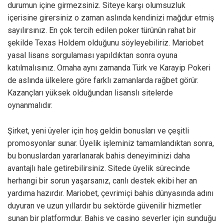
durumun içine girmezsiniz. Siteye karşı olumsuzluk
içerisine girersiniz o zaman aslında kendinizi mağdur etmiş
sayılırsınız. En çok tercih edilen poker türünün rahat bir
şekilde Texas Holdem olduğunu söyleyebiliriz. Mariobet
yasal lisans sorgulaması yapıldıktan sonra oyuna
katılmalısınız. Omaha aynı zamanda Türk ve Karayip Pokeri
de aslında ülkelere göre farklı zamanlarda rağbet görür.
Kazançları yüksek olduğundan lisanslı sitelerde
oynanmalıdır.
Şirket, yeni üyeler için hoş geldin bonusları ve çeşitli
promosyonlar sunar. Üyelik işleminiz tamamlandıktan sonra,
bu bonuslardan yararlanarak bahis deneyiminizi daha
avantajlı hale getirebilirsiniz. Sitede üyelik sürecinde
herhangi bir sorun yaşarsanız, canlı destek ekibi her an
yardıma hazırdır. Mariobet, çevrimiçi bahis dünyasında adını
duyuran ve uzun yıllardır bu sektörde güvenilir hizmetler
sunan bir platformdur. Bahis ve casino severler için sunduğu