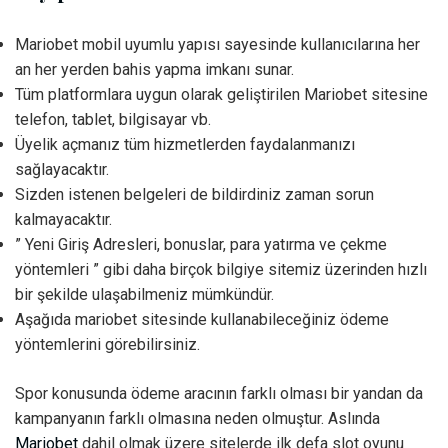
Mariobet mobil uyumlu yapısı sayesinde kullanıcılarına her
an her yerden bahis yapma imkanı sunar.
Tüm platformlara uygun olarak geliştirilen Mariobet sitesine
telefon, tablet, bilgisayar vb.
Üyelik açmanız tüm hizmetlerden faydalanmanızı
sağlayacaktır.
Sizden istenen belgeleri de bildirdiniz zaman sorun
kalmayacaktır.
” Yeni Giriş Adresleri, bonuslar, para yatırma ve çekme
yöntemleri ” gibi daha birçok bilgiye sitemiz üzerinden hızlı
bir şekilde ulaşabilmeniz mümkündür.
Aşağıda mariobet sitesinde kullanabileceğiniz ödeme
yöntemlerini görebilirsiniz.
Spor konusunda ödeme aracının farklı olması bir yandan da
kampanyanın farklı olmasına neden olmuştur. Aslında
Mariobet
dahil olmak üzere sitelerde ilk defa slot oyunu