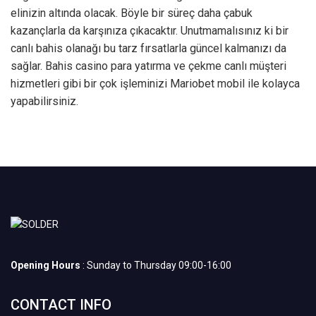
elinizin altında olacak. Böyle bir süreç daha çabuk
kazançlarla da karşınıza çıkacaktır. Unutmamalısınız ki bir
canlı bahis olanağı bu tarz fırsatlarla güncel kalmanızı da
sağlar. Bahis casino para yatırma ve çekme canlı müşteri
hizmetleri gibi bir çok işleminizi Mariobet mobil ile kolayca
yapabilirsiniz.
Opening Hours
: Sunday to Thursday 09:00-16:00
CONTACT INFO