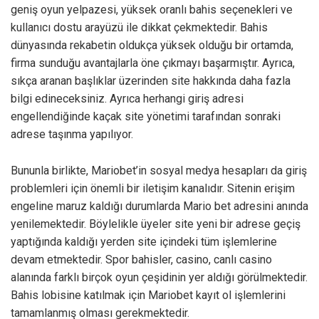
geniş oyun yelpazesi, yüksek oranlı bahis seçenekleri ve
kullanıcı dostu arayüzü ile dikkat çekmektedir. Bahis
dünyasında rekabetin oldukça yüksek olduğu bir ortamda,
firma sunduğu avantajlarla öne çıkmayı başarmıştır. Ayrıca,
sıkça aranan başlıklar üzerinden site hakkında daha fazla
bilgi edineceksiniz. Ayrıca herhangi giriş adresi
engellendiğinde kaçak site yönetimi tarafından sonraki
adrese taşınma yapılıyor.
Bununla birlikte, Mariobet’in sosyal medya hesapları da giriş
problemleri için önemli bir iletişim kanalıdır. Sitenin erişim
engeline maruz kaldığı durumlarda Mario bet adresini anında
yenilemektedir. Böylelikle üyeler site yeni bir adrese geçiş
yaptığında kaldığı yerden site içindeki tüm işlemlerine
devam etmektedir. Spor bahisler, casino, canlı casino
alanında farklı birçok oyun çeşidinin yer aldığı görülmektedir.
Bahis lobisine katılmak için Mariobet kayıt ol işlemlerini
tamamlanmış olması gerekmektedir.