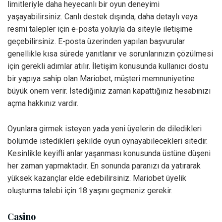
limitleriyle daha heyecanlı bir oyun deneyimi
yaşayabilirsiniz. Canlı destek dışında, daha detaylı veya
resmi talepler için e-posta yoluyla da siteyle iletişime
geçebilirsiniz. E-posta üzerinden yapılan başvurular
genellikle kısa sürede yanıtlanır ve sorunlarınızın çözülmesi
için gerekli adımlar atılır. İletişim konusunda kullanıcı dostu
bir yapıya sahip olan Mariobet, müşteri memnuniyetine
büyük önem verir. İstediğiniz zaman kapattığınız hesabınızı
açma hakkınız vardır.
Oyunlara girmek isteyen yada yeni üyelerin de diledikleri
bölümde istedikleri şekilde oyun oynayabilecekleri sitedir.
Kesinlikle keyifli anlar yaşanması konusunda üstüne düşeni
her zaman yapmaktadır. En sonunda paranızı da yatırarak
yüksek kazançlar elde edebilirsiniz. Mariobet üyelik
oluşturma talebi için 18 yaşını geçmeniz gerekir.
Casino