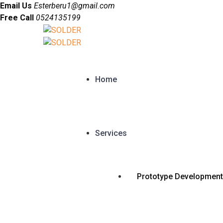
Email Us
Esterberu1@gmail.com
Free Call
0524135199
Home
Services
Prototype Development