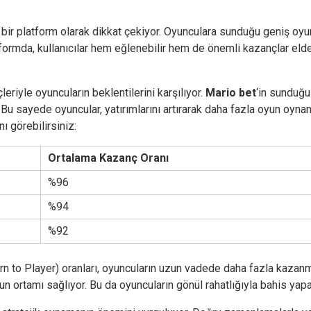
 bir platform olarak dikkat çekiyor. Oyunculara sunduğu geniş oy
formda, kullanıcılar hem eğlenebilir hem de önemli kazançlar elde
leriyle oyuncuların beklentilerini karşılıyor.
Mario bet
‘in sunduğu
u sayede oyuncular, yatırımlarını artırarak daha fazla oyun oynam
ı görebilirsiniz:
Ortalama Kazanç Oranı
%96
%94
%92
rn to Player) oranları, oyuncuların uzun vadede daha fazla kazan
oyun ortamı sağlıyor. Bu da oyuncuların gönül rahatlığıyla bahis yap