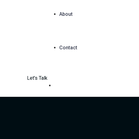
About
Contact
Let's Talk