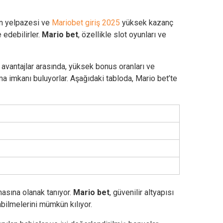
un yelpazesi ve
Mariobet giriş 2025
yüksek kazanç
 edebilirler.
Mario bet
, özellikle slot oyunları ve
 avantajlar arasında, yüksek bonus oranları ve
a imkanı buluyorlar. Aşağıdaki tabloda, Mario bet’te
masına olanak tanıyor.
Mario bet
, güvenilir altyapısı
abilmelerini mümkün kılıyor.