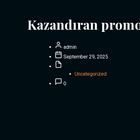
Kazandıran promo
admin
September 29, 2025
Uncategorized
0