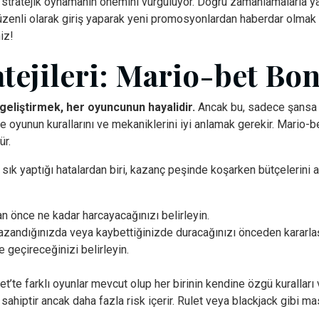
, stratejik oynamanın önemini vurguluyor. Doğru zamanlamalarla yap
 düzenli olarak giriş yaparak yeni promosyonlardan haberdar olmak d
iz!
tejileri: Mario-bet Bo
geliştirmek, her oyuncunun hayalidir.
Ancak bu, sadece şansa d
e oyunun kurallarını ve mekaniklerini iyi anlamak gerekir. Mario-be
ür.
sık yaptığı hatalardan biri, kazanç peşinde koşarken bütçelerini 
 önce ne kadar harcayacağınızı belirleyin.
zandığınızda veya kaybettiğinizde duracağınızı önceden kararlaşt
geçireceğinizi belirleyin.
et’te farklı oyunlar mevcut olup her birinin kendine özgü kuralları 
hiptir ancak daha fazla risk içerir. Rulet veya blackjack gibi mas