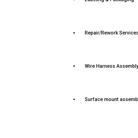
Repair/Rework Service
Wire Harness Assembl
Surface mount assemb