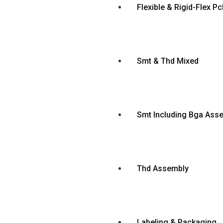
Flexible & Rigid-Flex 
Smt & Thd Mixed
Smt Including Bga Ass
Thd Assembly
Labeling & Packaging