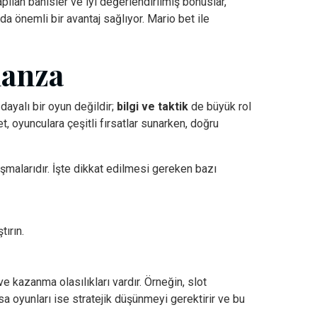
ılan bahisler ve iyi değerlendirilmiş bonuslar,
a önemli bir avantaj sağlıyor. Mario bet ile
nanza
ayalı bir oyun değildir;
bilgi ve taktik
de büyük rol
t, oyunculara çeşitli fırsatlar sunarken, doğru
aşmalarıdır. İşte dikkat edilmesi gereken bazı
ırın.
ve kazanma olasılıkları vardır. Örneğin, slot
a oyunları ise stratejik düşünmeyi gerektirir ve bu