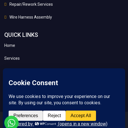
Repair/Rework Services
Wire Harness Assembly
QUICK LINKS
Home
Services
About
Contact
|
|
© 2022 Solder Tech All Rights Reserved