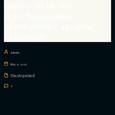
France<div id="toc"
style="background:
#f9f9f2;border: 1px solid
#aaa;display:
admin
May 9, 2026
Uncategorized
0