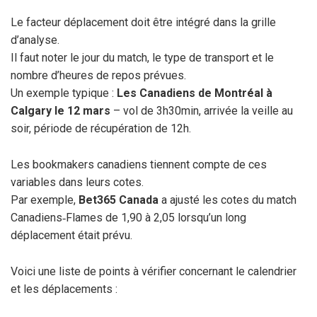
Le facteur déplacement doit être intégré dans la grille
d’analyse.
Il faut noter le jour du match, le type de transport et le
nombre d’heures de repos prévues.
Un exemple typique :
Les Canadiens de Montréal à
Calgary le 12 mars
– vol de 3h30min, arrivée la veille au
soir, période de récupération de 12h.
Les bookmakers canadiens tiennent compte de ces
variables dans leurs cotes.
Par exemple,
Bet365 Canada
a ajusté les cotes du match
Canadiens‑Flames de 1,90 à 2,05 lorsqu’un long
déplacement était prévu.
Voici une liste de points à vérifier concernant le calendrier
et les déplacements :