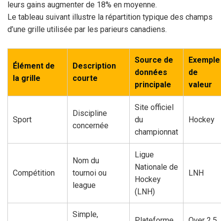
leurs gains augmenter de 18% en moyenne.
Le tableau suivant illustre la répartition typique des champs
d’une grille utilisée par les parieurs canadiens.
Source de
Exemple
Élément de
Description
données
de
la grille
courte
principale
valeur
Site officiel
Discipline
Sport
du
Hockey
concernée
championnat
Ligue
Nom du
Nationale de
Compétition
tournoi ou
LNH
Hockey
league
(LNH)
Simple,
Plateforme
Over 2.5