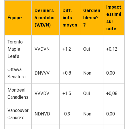
Impact
Derniers
Diff.
Gardien
estimé
Équipe
5 matchs
buts
blessé
sur
(V/D/N)
moyen
?
cote
Toronto
Maple
VVDVN
+1,2
Oui
+0,12
Leafs
Ottawa
DNVVV
+0,8
Non
0,00
Senators
Montreal
VVVDV
+1,5
Oui
+0,08
Canadiens
Vancouver
NDNVD
-0,3
Non
0,00
Canucks