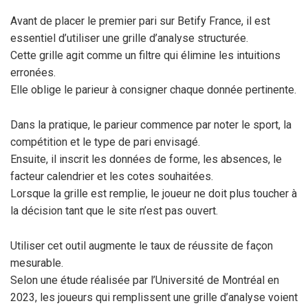
Avant de placer le premier pari sur Betify France, il est
essentiel d’utiliser une grille d’analyse structurée.
Cette grille agit comme un filtre qui élimine les intuitions
erronées.
Elle oblige le parieur à consigner chaque donnée pertinente.
Dans la pratique, le parieur commence par noter le sport, la
compétition et le type de pari envisagé.
Ensuite, il inscrit les données de forme, les absences, le
facteur calendrier et les cotes souhaitées.
Lorsque la grille est remplie, le joueur ne doit plus toucher à
la décision tant que le site n’est pas ouvert.
Utiliser cet outil augmente le taux de réussite de façon
mesurable.
Selon une étude réalisée par l’Université de Montréal en
2023, les joueurs qui remplissent une grille d’analyse voient