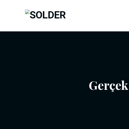
Gerçek