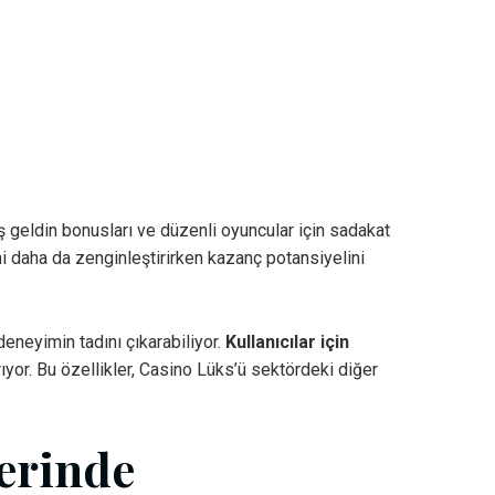
oş geldin bonusları ve düzenli oyuncular için sadakat
ni daha da zenginleştirirken kazanç potansiyelini
eneyimin tadını çıkarabiliyor.
Kullanıcılar için
yor. Bu özellikler, Casino Lüks’ü sektördeki diğer
zerinde