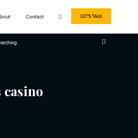
bout
Contact
LET'S TALK
h
 casino