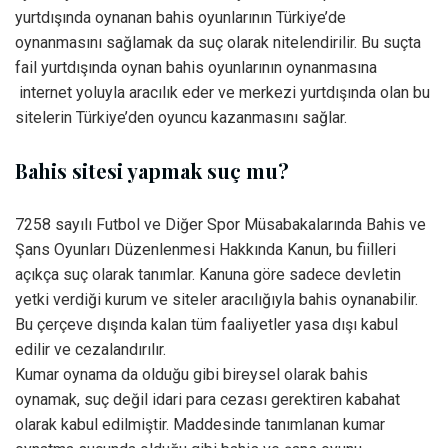
yurtdışında oynanan bahis oyunlarının Türkiye’de
oynanmasını sağlamak da suç olarak nitelendirilir. Bu suçta
fail yurtdışında oynan bahis oyunlarının oynanmasına
internet yoluyla aracılık eder ve merkezi yurtdışında olan bu
sitelerin Türkiye’den oyuncu kazanmasını sağlar.
Bahis sitesi yapmak suç mu?
7258 sayılı Futbol ve Diğer Spor Müsabakalarında Bahis ve
Şans Oyunları Düzenlenmesi Hakkında Kanun, bu fiilleri
açıkça suç olarak tanımlar. Kanuna göre sadece devletin
yetki verdiği kurum ve siteler aracılığıyla bahis oynanabilir.
Bu çerçeve dışında kalan tüm faaliyetler yasa dışı kabul
edilir ve cezalandırılır.
Kumar oynama da olduğu gibi bireysel olarak bahis
oynamak, suç değil idari para cezası gerektiren kabahat
olarak kabul edilmiştir. Maddesinde tanımlanan kumar