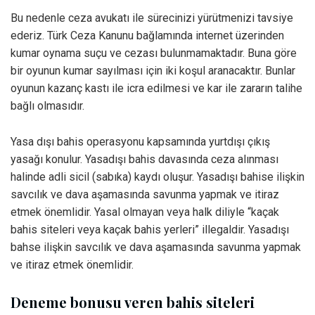
Bu nedenle ceza avukatı ile sürecinizi yürütmenizi tavsiye
ederiz. Türk Ceza Kanunu bağlamında internet üzerinden
kumar oynama suçu ve cezası bulunmamaktadır. Buna göre
bir oyunun kumar sayılması için iki koşul aranacaktır. Bunlar
oyunun kazanç kastı ile icra edilmesi ve kar ile zararın talihe
bağlı olmasıdır.
Yasa dışı bahis operasyonu kapsamında yurtdışı çıkış
yasağı konulur. Yasadışı bahis davasında ceza alınması
halinde adli sicil (sabıka) kaydı oluşur. Yasadışı bahise ilişkin
savcılık ve dava aşamasında savunma yapmak ve itiraz
etmek önemlidir. Yasal olmayan veya halk diliyle “kaçak
bahis siteleri veya kaçak bahis yerleri” illegaldir. Yasadışı
bahse ilişkin savcılık ve dava aşamasında savunma yapmak
ve itiraz etmek önemlidir.
Deneme bonusu veren bahis siteleri