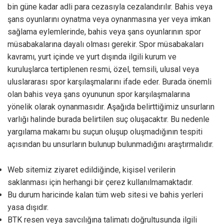
bin güne kadar adli para cezasıyla cezalandırılır. Bahis veya
şans oyunlarını oynatma veya oynanmasına yer veya imkan
sağlama eylemlerinde, bahis veya şans oyunlarının spor
müsabakalarına dayalı olması gerekir. Spor müsabakaları
kavramı, yurt içinde ve yurt dışında ilgili kurum ve
kuruluşlarca tertiplenen resmi, özel, temsili, ulusal veya
uluslararası spor karşılaşmalarını ifade eder. Burada önemli
olan bahis veya şans oyununun spor karşılaşmalarına
yönelik olarak oynanmasıdır. Aşağıda belirttiğimiz unsurların
varlığı halinde burada belirtilen suç oluşacaktır. Bu nedenle
yargılama makamı bu suçun oluşup oluşmadığının tespiti
açısından bu unsurların bulunup bulunmadığını araştırmalıdır.
Web sitemiz ziyaret edildiğinde, kişisel verilerin
saklanması için herhangi bir çerez kullanılmamaktadır.
Bu durum haricinde kalan tüm web sitesi ve bahis yerleri
yasa dışıdır.
BTK resen veya savcılığına talimatı doğrultusunda ilgili