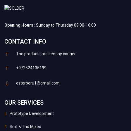
Opening Hours
: Sunday to Thursday 09:00-16:00
CONTACT INFO
The products are sent by courier
+972524135199
esterberu1@gmail.com
OUR SERVICES
Prototype Development
Smt & Thd Mixed