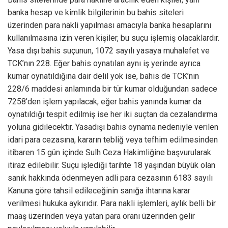
banka hesap ve kimlik bilgilerinin bu bahis siteleri
üzerinden para nakli yapılması amacıyla banka hesaplarını
kullanılmasına izin veren kişiler, bu suçu işlemiş olacaklardır.
Yasa dışı bahis suçunun, 1072 sayılı yasaya muhalefet ve
TCK’nın 228. Eğer bahis oynatılan aynı iş yerinde ayrıca
kumar oynatıldığına dair delil yok ise, bahis de TCK’nın
228/6 maddesi anlamında bir tür kumar olduğundan sadece
7258’den işlem yapılacak, eğer bahis yanında kumar da
oynatıldığı tespit edilmiş ise her iki suçtan da cezalandırma
yoluna gidilecektir. Yasadışı bahis oynama nedeniyle verilen
idari para cezasına, kararın tebliğ veya tefhim edilmesinden
itibaren 15 gün içinde Sulh Ceza Hakimliğine başvurularak
itiraz edilebilir. Suçu işlediği tarihte 18 yaşından büyük olan
sanık hakkında ödenmeyen adli para cezasının 6183 sayılı
Kanuna göre tahsil edileceğinin sanığa ihtarına karar
verilmesi hukuka aykırıdır. Para nakli işlemleri, aylık belli bir
maaş üzerinden veya yatan para oranı üzerinden gelir