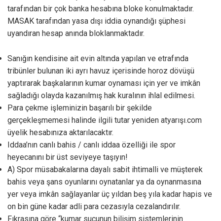
tarafından bir çok banka hesabına bloke konulmaktadır.
MASAK tarafından yasa dışı iddia oynandığı şüphesi
uyandıran hesap anında bloklanmaktadır.
Sanığın kendisine ait evin altında yapılan ve etrafında
tribünler bulunan iki ayrı havuz içerisinde horoz dövüşü
yaptırarak başkalarının kumar oynaması için yer ve imkân
sağladığı olayda kazanılmış hak kuralının ihlal edilmesi.
Para çekme işleminizin başarılı bir şekilde
gerçekleşmemesi halinde ilgili tutar yeniden atyarışı.com
üyelik hesabınıza aktarılacaktır.
Iddaa’nın canlı bahis / canlı iddaa özelliği ile spor
heyecanını bir üst seviyeye taşıyın!
A) Spor müsabakalarına dayalı sabit ihtimalli ve müşterek
bahis veya şans oyunlarını oynatanlar ya da oynanmasına
yer veya imkân sağlayanlar üç yıldan beş yıla kadar hapis ve
on bin güne kadar adli para cezasıyla cezalandırılır.
Fıkrasına göre “kumar suçunun bilişim sistemlerinin