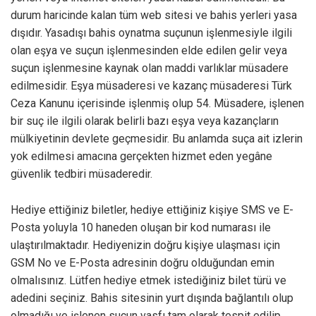
durum haricinde kalan tüm web sitesi ve bahis yerleri yasa
dışıdır. Yasadışı bahis oynatma suçunun işlenmesiyle ilgili
olan eşya ve suçun işlenmesinden elde edilen gelir veya
suçun işlenmesine kaynak olan maddi varlıklar müsadere
edilmesidir. Eşya müsaderesi ve kazanç müsaderesi Türk
Ceza Kanunu içerisinde işlenmiş olup 54. Müsadere, işlenen
bir suç ile ilgili olarak belirli bazı eşya veya kazançların
mülkiyetinin devlete geçmesidir. Bu anlamda suça ait izlerin
yok edilmesi amacına gerçekten hizmet eden yegâne
güvenlik tedbiri müsaderedir.
Hediye ettiğiniz biletler, hediye ettiğiniz kişiye SMS ve E-
Posta yoluyla 10 haneden oluşan bir kod numarası ile
ulaştırılmaktadır. Hediyenizin doğru kişiye ulaşması için
GSM No ve E-Posta adresinin doğru olduğundan emin
olmalısınız. Lütfen hediye etmek istediğiniz bilet türü ve
adedini seçiniz. Bahis sitesinin yurt dışında bağlantılı olup
olmadığı ve işlenen suçun vasfı tam olarak tespit edilip