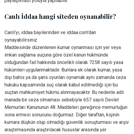
paylaşılması yoluyla yapılabilir.
Canlı İddaa hangi siteden oynanabilir?
Canlı'yı, iddaa bayilerinden ve iddaa.com'dan
oynayabilirsiniz.
Maddesinde düzenlenen kumar oynanması için yer veya
imkan sağlama suçuna göre özel kanun hükmünde
olduğundan fail hakkında öncelikli olarak 7258 sayılı yasa
hükümleri uygulanmaktadır. Bunlara ek olarak kumar, yasa
dışı bahis ya da şans oyunları oynamak aynı zamanda ceza
hukuku kapsamında suç olarak kabul edilmediği için bu
suçtan mahkumiyet hükmü alınmayacaktır. Bu nedenle adli
manada bir ceza olmaması sebebiyle 657 sayılı Devlet
Memurları Kanununun 48. Maddeleri gereğince memurluğun
sona ermesi sonucunu doğurmaz. Diğer taraftan, kişinin
kumara düşkün olup olmadığı güvenlik soruşturması ve arşiv
araştırmasında araştırılacak hususlar arasında yer