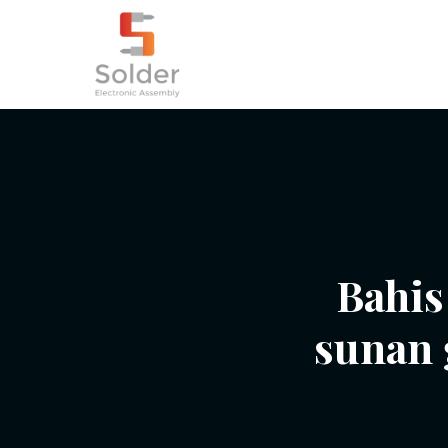
Bahis 
sunan 