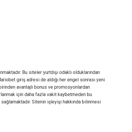
nmaktadır. Bu siteler yurtdışı odaklı olduklarından
riobet giriş adresi de aldığı her engel sonrası yeni
rbirinden avantajlı bonus ve promosyonlardan
rarlanmak için daha fazla vakit kaybetmeden bu
sağlamaktadır. Sitenin işleyişi hakkında bilinmesi