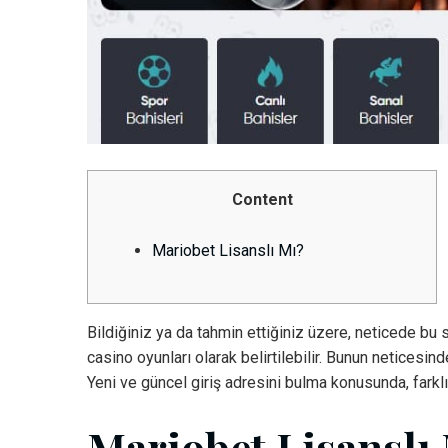
Content
Mariobet Lisanslı Mı?
Bildiğiniz ya da tahmin ettiğiniz üzere, neticede bu 
casino oyunları olarak belirtilebilir. Bunun neticesi
Yeni ve güncel giriş adresini bulma konusunda, fark
Mariobet Lisanslı