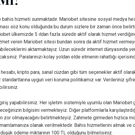
de bahis hizmeti sunmaktadır. Mariobet sitesine sosyal medya hes
nması söz konu olduğunda bu durum sizlere bir zaman önce belirtil
obet ülkemizde 5 ıldan fazla süredir aktif olarak hizmet verdiğinde
izmet veren Mariobet sitesi bundan sonra da aktif hizmet vermeye
abileceklerini aktarmaktayız. Uzun süredir internet dünyasında yer 
aksınız. Paralarınızı kolay yoldan elde etmenin rahatlığı içerisin
esabı, kripto para, sanal cüzdan gibi tüm seçenekler aktif olara
tandartlarına uygun veri koruma politikamız var. Verileriniz şifrel
ilirsiniz.
 giriş yapabilirsiniz. Her işletim sistemiyle uyumlu olan Mariobet 
eğinizin bilgisini vermekteyiz. Diğer platformlarla karşılaştırdığ
ın zor olmayacağını belirtmekteyiz. Zahmete girmeden hızlıca mo
amamlamanıza olanak verilmektedir. Bahis hizmetlerini almak ve c
 düşük ödeme miktarının 100 TL olduğunu bilmelisiniz.