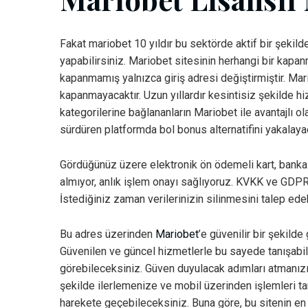
Fakat mariobet 10 yıldır bu sektörde aktif bir şekil
yapabilirsiniz. Mariobet sitesinin herhangi bir kapa
kapanmamış yalnızca giriş adresi değiştirmiştir. Mari
kapanmayacaktır. Uzun yıllardır kesintisiz şekilde h
kategorilerine bağlananların Mariobet ile avantajlı ol
sürdüren platformda bol bonus alternatifini yakalayac
Gördüğünüz üzere elektronik ön ödemeli kart, banka h
almıyor, anlık işlem onayı sağlıyoruz. KVKK ve GDPR s
İstediğiniz zaman verilerinizin silinmesini talep edeb
Bu adres üzerinden
Mariobet
’e güvenilir bir şekilde
Güvenilen ve güncel hizmetlerle bu sayede tanışabilec
görebileceksiniz. Güven duyulacak adımları atmanız
şekilde ilerlemenize ve mobil üzerinden işlemleri t
harekete geçebileceksiniz. Buna göre, bu sitenin en